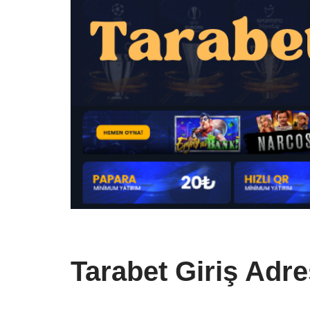
Tarabet Giriş Adre