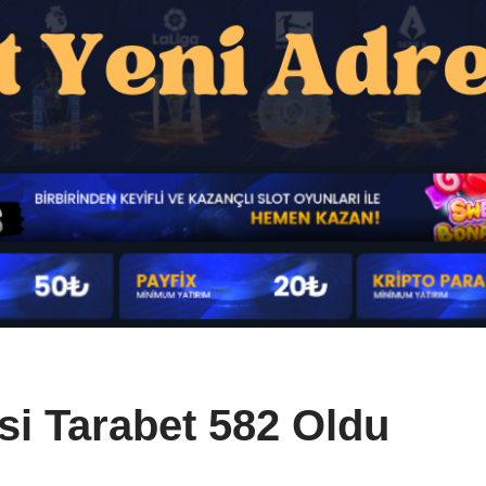
si Tarabet 582 Oldu