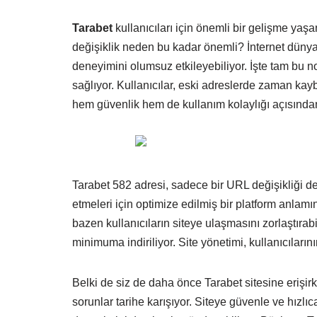
Tarabet
kullanıcıları için önemli bir gelişme yaşa
değişiklik neden bu kadar önemli? İnternet dünyas
deneyimini olumsuz etkileyebiliyor. İşte tam bu 
sağlıyor. Kullanıcılar, eski adreslerde zaman kayb
hem güvenlik hem de kullanım kolaylığı açısında
Tarabet 582 adresi, sadece bir URL değişikliği deği
etmeleri için optimize edilmiş bir platform anlamı
bazen kullanıcıların siteye ulaşmasını zorlaştırab
minimuma indiriliyor. Site yönetimi, kullanıcıların
Belki de siz de daha önce Tarabet sitesine erişi
sorunlar tarihe karışıyor. Siteye güvenle ve hızlıca