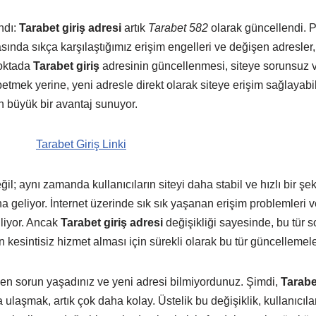
ndı:
Tarabet giriş adresi
artık
Tarabet 582
olarak güncellendi. P
ında sıkça karşılaştığımız erişim engelleri ve değişen adresler, 
noktada
Tarabet giriş
adresinin güncellenmesi, siteye sorunsuz v
etmek yerine, yeni adresle direkt olarak siteye erişim sağlayabil
n büyük bir avantaj sunuyor.
l; aynı zamanda kullanıcıların siteyi daha stabil ve hızlı bir şek
na geliyor. İnternet üzerinde sık sık yaşanan erişim problemleri 
iliyor. Ancak
Tarabet giriş adresi
değişikliği sayesinde, bu tür s
ın kesintisiz hizmet alması için sürekli olarak bu tür güncellemele
rken sorun yaşadınız ve yeni adresi bilmiyordunuz. Şimdi,
Tarabe
 ulaşmak, artık çok daha kolay. Üstelik bu değişiklik, kullanıcıları