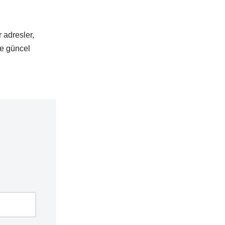
 adresler,
ve güncel