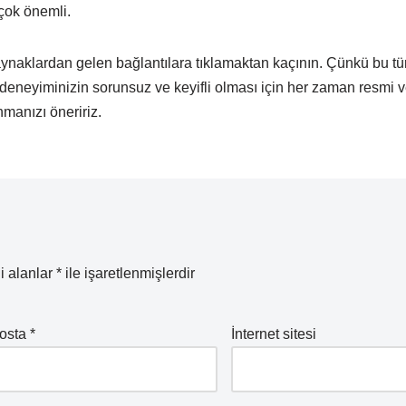
 çok önemli.
naklardan gelen bağlantılara tıklamaktan kaçının. Çünkü bu tür
deneyiminizin sorunsuz ve keyifli olması için her zaman resmi 
manızı öneririz.
i alanlar
*
ile işaretlenmişlerdir
osta
*
İnternet sitesi