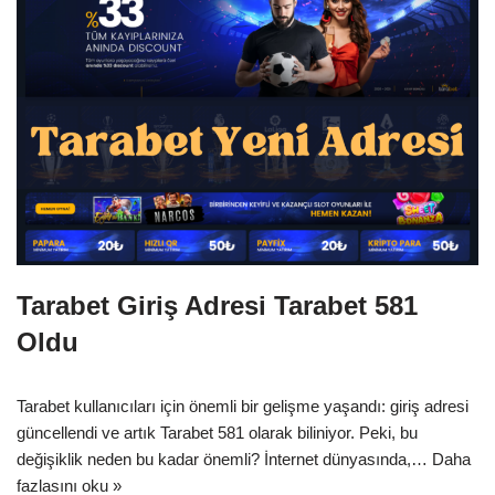
Tarabet Giriş Adresi Tarabet 581
Oldu
Tarabet kullanıcıları için önemli bir gelişme yaşandı: giriş adresi
güncellendi ve artık Tarabet 581 olarak biliniyor. Peki, bu
değişiklik neden bu kadar önemli? İnternet dünyasında,…
Daha
fazlasını oku »