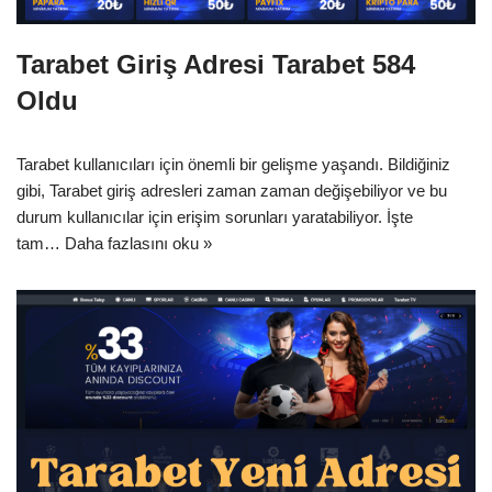
Tarabet Giriş Adresi Tarabet 584
Oldu
Tarabet kullanıcıları için önemli bir gelişme yaşandı. Bildiğiniz
gibi, Tarabet giriş adresleri zaman zaman değişebiliyor ve bu
durum kullanıcılar için erişim sorunları yaratabiliyor. İşte
tam…
Daha fazlasını oku »