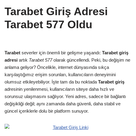
Tarabet Giriş Adresi
Tarabet 577 Oldu
Tarabet
severler için önemli bir gelişme yaşandı:
Tarabet giriş
adresi
artık
Tarabet 577
olarak güncellendi. Peki, bu değişim ne
anlama geliyor? Öncelikle, internet dünyasında sıkça
karşılaştığımız erişim sorunları, kullanıcıların deneyimini
olumsuz etkileyebiliyor. İşte tam da bu noktada
Tarabet giriş
adresinin yenilenmesi, kullanıcıların siteye daha hızlı ve
sorunsuz ulaşmasını sağlıyor. Yeni adres, sadece bir bağlantı
değişikliği değil; aynı zamanda daha güvenli, daha stabil ve
güncel içeriklerle dolu bir platform sunuyor.