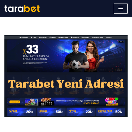
İçeriğe
geç