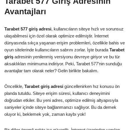
Tarabet 577 Giriş Adresinin
Avantajları
Tarabet 577 giriş adresi
, kullanıcıların siteye hızlı ve sorunsuz
ulaşabilmesi için özel olarak optimize edilmiştir. İnternet
dünyasında sıkça yaşanan erişim problemleri, özellikle bahis ve
oyun sitelerinde kullanıcıların sabrını zorlar. İşte burada
Tarabet
giriş
adresinin yenilenmiş versiyonu devreye giriyor ve bu tür
aksaklıkları minimuma indiriyor. Peki, Tarabet 577’nin sunduğu
avantajlar tam olarak neler? Gelin birlikte bakalım.
Öncelikle,
Tarabet giriş adresi
güncellenirken hız konusu ön
planda tutuldu. Siteye erişim süresi, kullanıcı deneyimini
doğrudan etkiler. Bu yeni adres, optimize edilmiş altyapısıyla
saniyeler içinde siteye bağlanmanızı sağlıyor. Bu da demek
oluyor ki, beklemek yok, zaman kaybı yok!
Bir diğer önemli nokta ise güvenlik. İnternet üzerinden yapılan