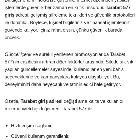
işlemlerde güvenlik her zaman en kritik unsurdur.
Tarabet 577
giriş
adresi, gelişmiş şifreleme teknikleri ve güvenlik protokolleri
ile donatıldı. Böylece, kişisel bilgileriniz ve finansal işlemleriniz
güvende kalıyor. İçiniz rahat olsun, çünkü güvenlik burada
öncelik.
Güncel içerik
ve sürekli yenilenen promosyonlar da Tarabet
577’nin cazibesini artıran diğer faktörler arasında. Sitede sık sık
yapılan güncellemeler sayesinde, kullanıcılar en yeni bahis
seçeneklerine ve kampanyalara kolayca ulaşabiliyor. Bu,
deneyiminizi daha heyecanlı ve tatmin edici hale getiriyor.
Özetle,
Tarabet giriş adresi
değişti ama kalite ve kullanıcı
memnuniyeti hiç değişmedi. Tarabet 577 ile:
Hızlı erişim sağlanır,
Güvenli kullanım garantilenir,