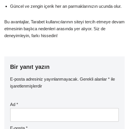
Güncel ve zengin içerik her an parmaklarınızın ucunda olur.
Bu avantajlar, Tarabet kullanıcılarının siteyi tercih etmeye devam
etmesinin başlıca nedenleri arasında yer alıyor. Siz de
deneyimleyin, farkı hissedin!
Bir yanıt yazın
E-posta adresiniz yayınlanmayacak.
Gerekli alanlar
*
ile
işaretlenmişlerdir
Ad
*
E-posta
*