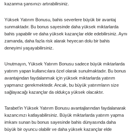
kazanma şansınızı artırabilirsiniz.
Yüksek Yatırım Bonusu, bahis severlere büyük bir avantaj
sunmaktadır. Bu bonus sayesinde daha yüksek miktarlarda
bahis yapabilir ve daha yüksek kazançlar elde edebilirsiniz. Aynı
zamanda, daha fazla risk alarak heyecan dolu bir bahis
deneyimi yaşayabilirsiniz.
Unutmayın, Yüksek Yatırım Bonusu sadece büyük miktarlarda
yatırım yapan kullanıcılara özel olarak sunulmaktadır. Bu bonus
avantajından faydalanmak için yüksek miktarlarda yatırım
yapmanız gerekmektedir. Ancak, bu büyük yatırımların size
sağlayacağı kazançlar da oldukça yüksek olacaktır.
Tarabet’in Yüksek Yatırım Bonusu avantajlarından faydalanarak
kazancınızı katlayabilirsiniz. Büyük miktarlarda yatırım yapma
imkanı sunan bu bonus sayesinde bahis dünyasında daha
büyük bir oyuncu olabilir ve daha yüksek kazançlar elde