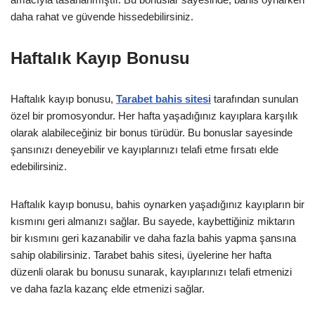
daha rahat ve güvende hissedebilirsiniz.
Haftalık Kayıp Bonusu
Haftalık kayıp bonusu,
Tarabet bahis sitesi
tarafından sunulan
özel bir promosyondur. Her hafta yaşadığınız kayıplara karşılık
olarak alabileceğiniz bir bonus türüdür. Bu bonuslar sayesinde
şansınızı deneyebilir ve kayıplarınızı telafi etme fırsatı elde
edebilirsiniz.
Haftalık kayıp bonusu, bahis oynarken yaşadığınız kayıpların bir
kısmını geri almanızı sağlar. Bu sayede, kaybettiğiniz miktarın
bir kısmını geri kazanabilir ve daha fazla bahis yapma şansına
sahip olabilirsiniz. Tarabet bahis sitesi, üyelerine her hafta
düzenli olarak bu bonusu sunarak, kayıplarınızı telafi etmenizi
ve daha fazla kazanç elde etmenizi sağlar.