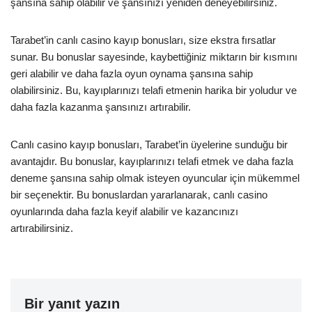
şansına sahip olabilir ve şansınızı yeniden deneyebilirsiniz.
Tarabet’in canlı casino kayıp bonusları, size ekstra fırsatlar
sunar. Bu bonuslar sayesinde, kaybettiğiniz miktarın bir kısmını
geri alabilir ve daha fazla oyun oynama şansına sahip
olabilirsiniz. Bu, kayıplarınızı telafi etmenin harika bir yoludur ve
daha fazla kazanma şansınızı artırabilir.
Canlı casino kayıp bonusları, Tarabet’in üyelerine sunduğu bir
avantajdır. Bu bonuslar, kayıplarınızı telafi etmek ve daha fazla
deneme şansına sahip olmak isteyen oyuncular için mükemmel
bir seçenektir. Bu bonuslardan yararlanarak, canlı casino
oyunlarında daha fazla keyif alabilir ve kazancınızı
artırabilirsiniz.
Bir yanıt yazın