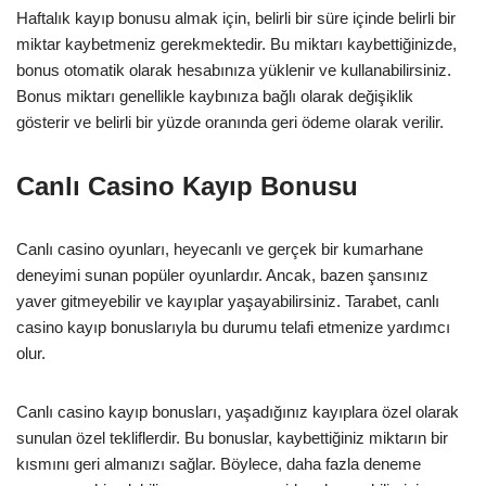
Haftalık kayıp bonusu almak için, belirli bir süre içinde belirli bir
miktar kaybetmeniz gerekmektedir. Bu miktarı kaybettiğinizde,
bonus otomatik olarak hesabınıza yüklenir ve kullanabilirsiniz.
Bonus miktarı genellikle kaybınıza bağlı olarak değişiklik
gösterir ve belirli bir yüzde oranında geri ödeme olarak verilir.
Canlı Casino Kayıp Bonusu
Canlı casino oyunları, heyecanlı ve gerçek bir kumarhane
deneyimi sunan popüler oyunlardır. Ancak, bazen şansınız
yaver gitmeyebilir ve kayıplar yaşayabilirsiniz. Tarabet, canlı
casino kayıp bonuslarıyla bu durumu telafi etmenize yardımcı
olur.
Canlı casino kayıp bonusları, yaşadığınız kayıplara özel olarak
sunulan özel tekliflerdir. Bu bonuslar, kaybettiğiniz miktarın bir
kısmını geri almanızı sağlar. Böylece, daha fazla deneme