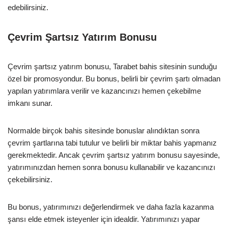
edebilirsiniz.
Çevrim Şartsız Yatırım Bonusu
Çevrim şartsız yatırım bonusu, Tarabet bahis sitesinin sunduğu
özel bir promosyondur. Bu bonus, belirli bir çevrim şartı olmadan
yapılan yatırımlara verilir ve kazancınızı hemen çekebilme
imkanı sunar.
Normalde birçok bahis sitesinde bonuslar alındıktan sonra
çevrim şartlarına tabi tutulur ve belirli bir miktar bahis yapmanız
gerekmektedir. Ancak çevrim şartsız yatırım bonusu sayesinde,
yatırımınızdan hemen sonra bonusu kullanabilir ve kazancınızı
çekebilirsiniz.
Bu bonus, yatırımınızı değerlendirmek ve daha fazla kazanma
şansı elde etmek isteyenler için idealdir. Yatırımınızı yapar