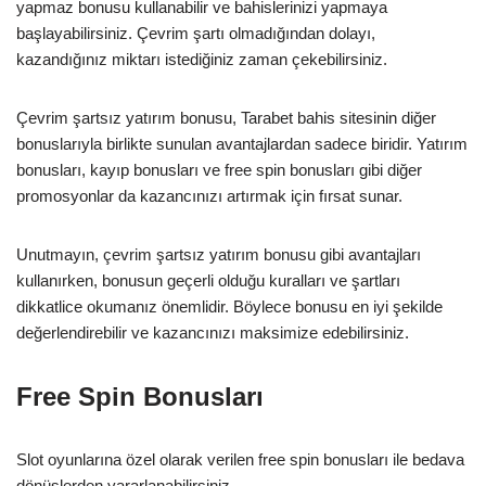
yapmaz bonusu kullanabilir ve bahislerinizi yapmaya
başlayabilirsiniz. Çevrim şartı olmadığından dolayı,
kazandığınız miktarı istediğiniz zaman çekebilirsiniz.
Çevrim şartsız yatırım bonusu, Tarabet bahis sitesinin diğer
bonuslarıyla birlikte sunulan avantajlardan sadece biridir. Yatırım
bonusları, kayıp bonusları ve free spin bonusları gibi diğer
promosyonlar da kazancınızı artırmak için fırsat sunar.
Unutmayın, çevrim şartsız yatırım bonusu gibi avantajları
kullanırken, bonusun geçerli olduğu kuralları ve şartları
dikkatlice okumanız önemlidir. Böylece bonusu en iyi şekilde
değerlendirebilir ve kazancınızı maksimize edebilirsiniz.
Free Spin Bonusları
Slot oyunlarına özel olarak verilen free spin bonusları ile bedava
dönüşlerden yararlanabilirsiniz.