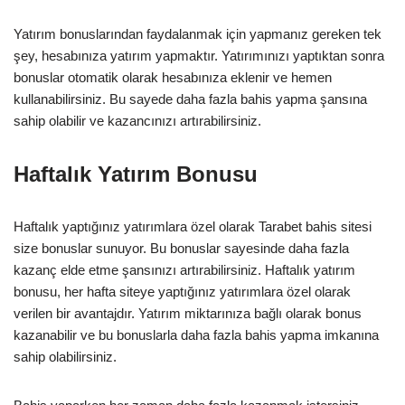
Yatırım bonuslarından faydalanmak için yapmanız gereken tek
şey, hesabınıza yatırım yapmaktır. Yatırımınızı yaptıktan sonra
bonuslar otomatik olarak hesabınıza eklenir ve hemen
kullanabilirsiniz. Bu sayede daha fazla bahis yapma şansına
sahip olabilir ve kazancınızı artırabilirsiniz.
Haftalık Yatırım Bonusu
Haftalık yaptığınız yatırımlara özel olarak Tarabet bahis sitesi
size bonuslar sunuyor. Bu bonuslar sayesinde daha fazla
kazanç elde etme şansınızı artırabilirsiniz. Haftalık yatırım
bonusu, her hafta siteye yaptığınız yatırımlara özel olarak
verilen bir avantajdır. Yatırım miktarınıza bağlı olarak bonus
kazanabilir ve bu bonuslarla daha fazla bahis yapma imkanına
sahip olabilirsiniz.