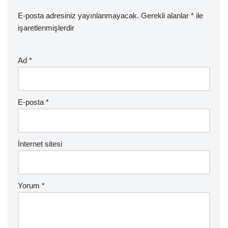
E-posta adresiniz yayınlanmayacak.
Gerekli alanlar
*
ile
işaretlenmişlerdir
Ad
*
E-posta
*
İnternet sitesi
Yorum
*