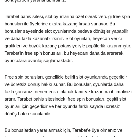
Tarabet bahis sitesi, slot oyunlarına özel olarak verdiği free spin
bonusları ile üyelerine ekstra kazanç fırsatı sunuyor. Bu
bonuslar sayesinde slot oyunlarında bedava dönüşler yapabilir
ve daha fazla kazanabilirsiniz. Slot oyunları, heyecan verici
grafikleri ve büyük kazanç potansiyeliyle popülerlik kazanmıştır.
Tarabet’in free spin bonusları, bu heyecanı daha da artırarak
oyunculara avantaj sağlamaktadır.
Free spin bonusları, genellikle belirli slot oyunlarında geçerlidir
ve ücretsiz dönüş hakkı sunar. Bu bonuslar, oyunlarda daha
fazla şansınızı denemenize olanak tanır ve kazanma ihtimalinizi
artırır. Tarabet bahis sitesindeki free spin bonusları, çeşitli slot
oyunları için geçerlidir ve her oyunda farklı sayıda ücretsiz
dönüş hakkı sunulabilir.
Bu bonuslardan yararlanmak için, Tarabet’e üye olmanız ve